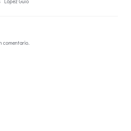
s López Guío
n comentario.