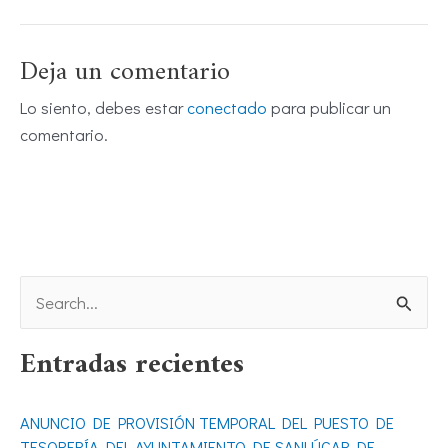
Deja un comentario
Lo siento, debes estar
conectado
para publicar un
comentario.
B
u
Entradas recientes
s
c
ANUNCIO DE PROVISIÓN TEMPORAL DEL PUESTO DE
a
TESORERÍA DEL AYUNTAMIENTO DE SANLÚCAR DE